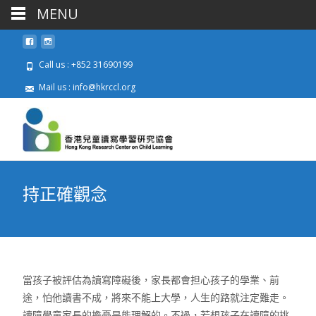
MENU
Call us : +852 31690199
Mail us : info@hkrccl.org
Skip
to
cont
持正確觀念
當孩子被評估為讀寫障礙後，家長都會担心孩子的學業、前
途，怕他讀書不成，將來不能上大學，人生的路就注定難走。
讀障學童家長的擔憂是能理解的。不過，若想孩子在讀障的挑