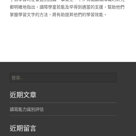
都明確地指出，讀障學童若能及早得到適當的支援，幫助他們
掌握學習文字的方法，將有助提昇他們的學習效能。
搜
尋
關
近期文章
鍵
字:
讀寫能力識別評估
近期留言